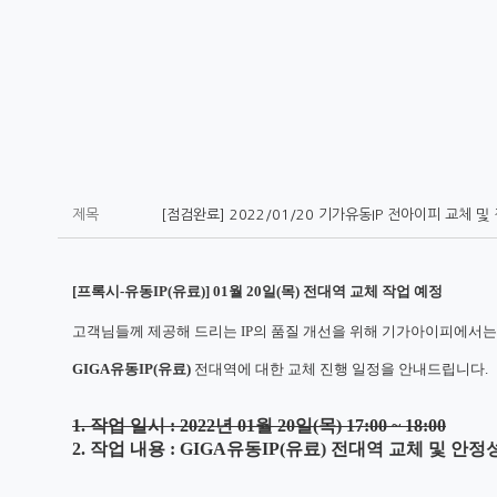
제목
[점검완료] 2022/01/20 기가유동IP 전아이피 교체 
[
프록시
-
유동
IP(
유료
)] 01
월
20
일(목) 전대역 교체 작업 예정
고객님들께 제공해 드리는
IP
의 품질 개선을 위해 기가아이피에서는
GIGA유동
IP(
유료
)
전대역에 대한 교체 진행 일정을 안내드립니다
.
1.
작업 일시
: 2022
년
01
월
20
일
(목
) 17:00 ~ 18:00
2.
작업 내용
: GIGA유동
IP(
유료
)
전대역 교체 및
안정성